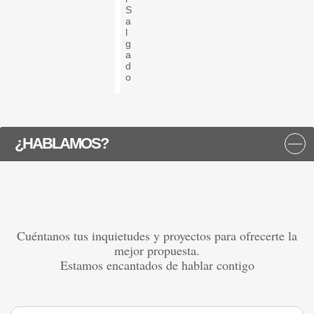
S
a
l
g
a
d
o
¿HABLAMOS?
Cuéntanos tus inquietudes y proyectos para ofrecerte la
mejor propuesta.
Estamos encantados de hablar contigo