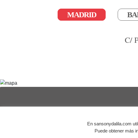
MADRID
BA
C/ 
© Agencia de publicidad Sansón y Dalila | Todos los 
En sansonydalila.com uti
Puede obtener más in