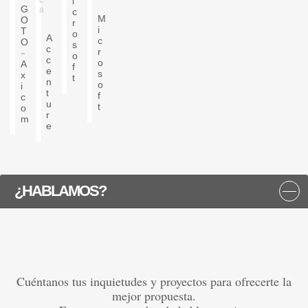
i
G
a
c
M
O
r
i
T
o
A
c
O
s
c
r
o
c
o
A
f
e
s
x
t
n
o
i
t
f
c
u
t
o
r
m
e
¿HABLAMOS?
Cuéntanos tus inquietudes y proyectos para ofrecerte la
mejor propuesta.