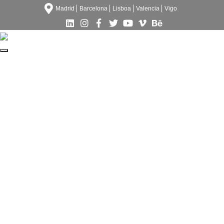
Madrid
Barcelona
Lisboa
Valencia
Vigo
DECORACIÓN DE OFICINA
CORPORATIVA
Decoración de oficina corporativa hub tecnológico
para Accenture. Diseño y fabricación y producción
decoración gráfica
de toda la
, elementos en
vídeo, experiencia de cliente…