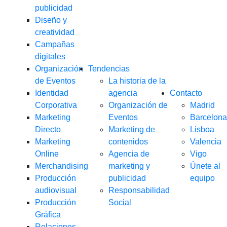
publicidad
Diseño y
ECHA UN VISTAZO:
creatividad
Campañas
Decoración Gráfica
Data Driven
Creatividad
digitales
Organización
Tendencias
Diseño Gráfico
Impresión
de Eventos
La historia de la
Identidad
agencia
Contacto
Espacios Para Eventos
Corporativa
Organización de
Madrid
Marketing
Eventos
Barcelona
Directo
Marketing de
Lisboa
Marketing
contenidos
Valencia
Online
Agencia de
Vigo
Merchandising
marketing y
Únete al
Producción
publicidad
equipo
audiovisual
Responsabilidad
Producción
Social
Gráfica
Relaciones