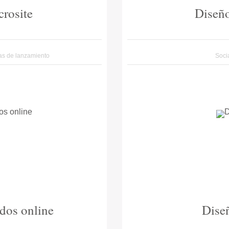
crosite
Diseño
s de lanzamiento
Soci
dos online
Dise