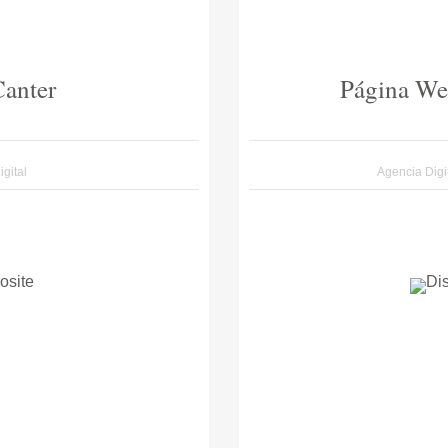
anter
Página We
gital
Agencia Digi