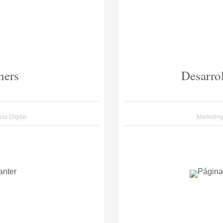
ners
Desarro
ia Digital
Marketin