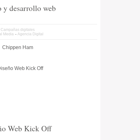
 y desarrollo web
Campañas digitales
al Media
Agencia Digital
Chippen Ham
ño Web Kick Off