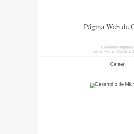
Página Web de C
Campañas digitales
Social Media
Agencia Di
Canter