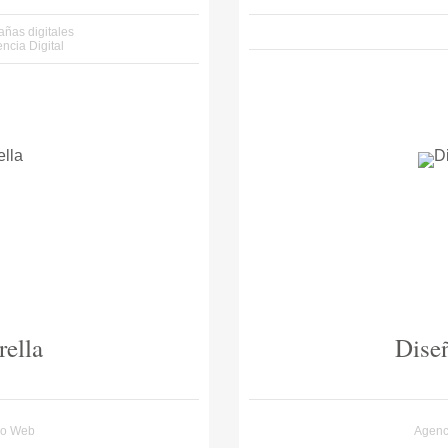
ñas digitales
ncia Digital
ella
Dise
lo Web
Agenci