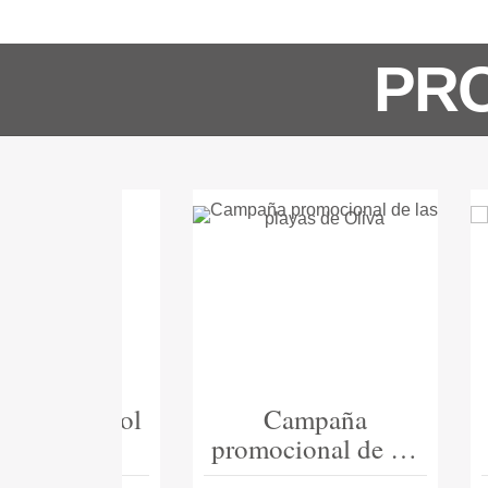
PRO
Campaña
Campaña de
cional de las
portátil para socios
as de Oliva