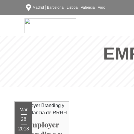
Madrid
Barcelona
Lisboa
Valencia
Vigo
EM
Mar
28
Employer
2018