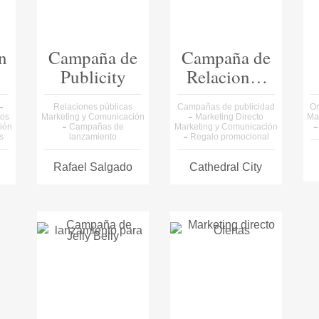
n
Campaña de
Campaña de
Publicity
Relaciones
Públicas
Relaciones públicas
Campañas de publicidad
Or
tos
Marketing y Comunicación
Marketing Directo
Ma
ión
Campañas de
Marketing y Comunicación
s
lanzamiento
Regalo promocional
Rafael Salgado
Cathedral City