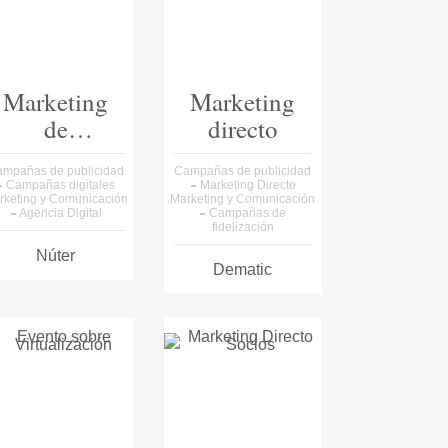
Marketing
Marketing
de
directo
contenidos
mpañas de publicidad
Campañas de publicidad
online
Campañas digitales
Marketing Directo
rketing y Comunicación
Marketing y Comunicación
Agencia Digital
Campañas de
fidelización
Núter
Dematic