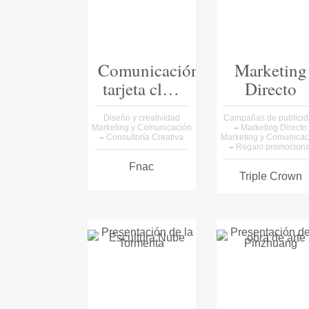
Comunicación
Marketing
tarjeta club
Directo
cultura
Diseño y creatividad
Campañas de publici
Marketing y Comunicación
Marketing Directo
Consultoría Creativa
Marketing y Comunicac
Regalo promociona
Fnac
Triple Crown