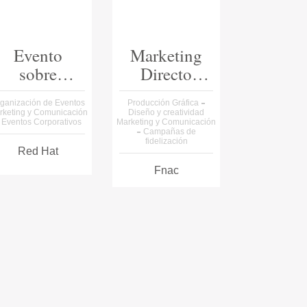
Evento
Marketing
sobre
Directo
Virtualización
Socios
ganización de Eventos
Producción Gráfica
rketing y Comunicación
Diseño y creatividad
Eventos Corporativos
Marketing y Comunicación
Campañas de
fidelización
Red Hat
Fnac