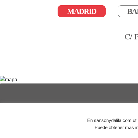
MADRID
BA
C/ 
© Agencia de publicidad Sansón y Dalila | Todos los 
En sansonydalila.com uti
Puede obtener más in