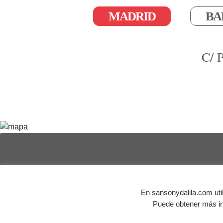
MADRID
BA
C/ 
© Agencia de publicidad Sansón y Dalila | Todos los 
En sansonydalila.com uti
Puede obtener más in