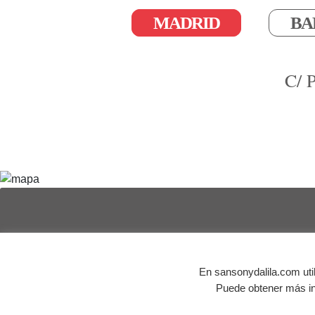
MADRID
BA
C/ 
© Agencia de publicidad Sansón y Dalila | Todos los 
En sansonydalila.com uti
Puede obtener más in